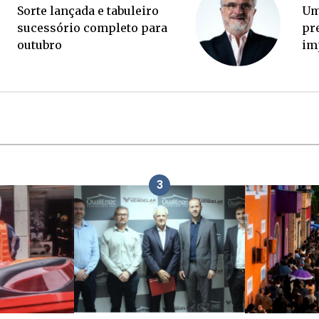
Ponte Anita Garibaldi virou
palanque eleitoral
3