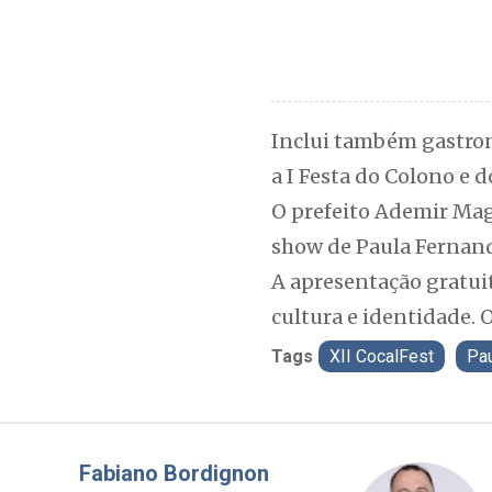
Inclui também gastrono
a I Festa do Colono e 
O prefeito Ademir Maga
show de Paula Fernand
A apresentação gratuit
cultura e identidade. 
Tags
XII CocalFest
Pa
Misael Elias