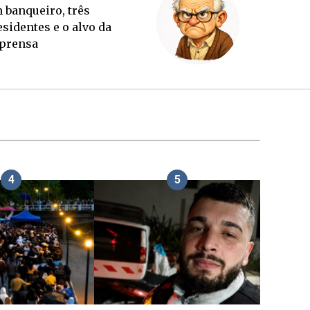
Sorte lançada e tabuleiro
sucessório completo para
outubro
4
5