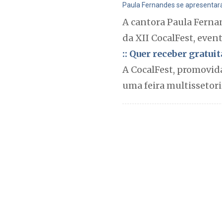
Paula Fernandes se apresentará
A cantora Paula Fernan
da XII CocalFest, even
:: Quer receber gratu
A CocalFest, promovida
uma feira multissetori