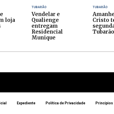
TUBARÃO
TUBARÃO
de
Vendelar e
Amanhe
m loja
Qualienge
Cristo t
s
entregam
segunda
Residencial
Tubarã
Munique
icial
Expediente
Política de Privacidade
Princípios 