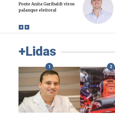
O Boato corre mais rápido
que a verdade. Mas quem
paga a conta?
+Lidas
1
2