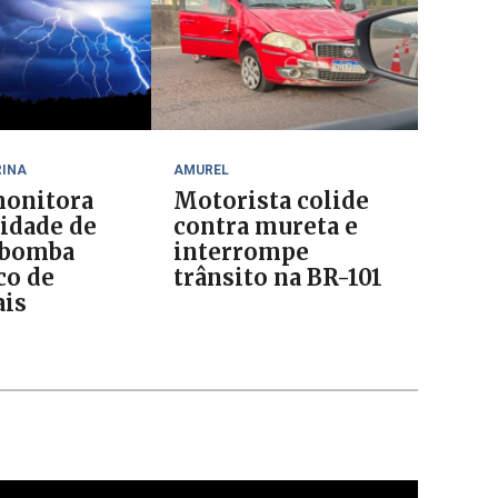
RINA
AMUREL
onitora
Motorista colide
lidade de
contra mureta e
 bomba
interrompe
co de
trânsito na BR-101
is