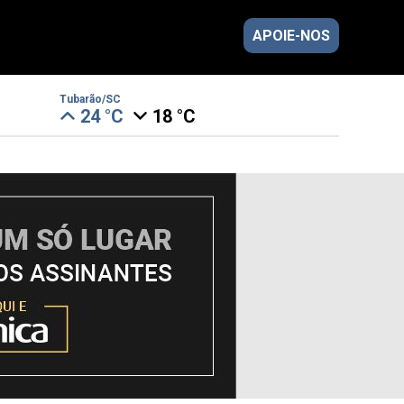
APOIE-NOS
Tubarão/SC
24 °C
18 °C