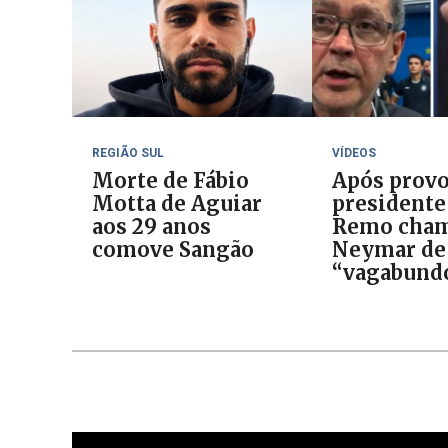
REGIÃO SUL
VÍDEOS
Morte de Fábio
Após provo
Motta de Aguiar
presidente
aos 29 anos
Remo cha
comove Sangão
Neymar de
“vagabund