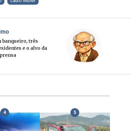
o
Lauro Müller
Fabiano Bordignon
 rápido
Ponte Anita Garibaldi vir
 quem
palanque eleitoral
4
5