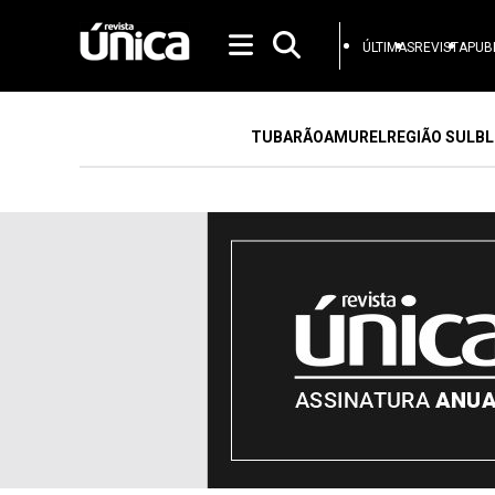
ÚLTIMAS
REVISTA
PUB
TUBARÃO
AMUREL
REGIÃO SUL
BL