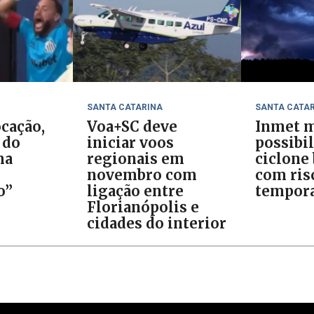
SANTA CATARINA
SANTA CATA
cação,
Voa+SC deve
Inmet m
 do
iniciar voos
possibi
ma
regionais em
ciclone
novembro com
com ris
o”
ligação entre
tempora
Florianópolis e
cidades do interior