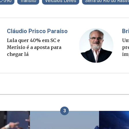
C-390
Trânsito
Veículos Leves
Serra do Rio do Rastr
Misael Elias
, três
O Boato corre mais
 o alvo da
que a verdade. Mas
paga a conta?
3