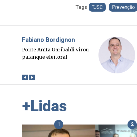
Tags
TJSC
Prevenção
Misael Elias
O Boato corre mais rápido
que a verdade. Mas quem
paga a conta?
+Lidas
1
2