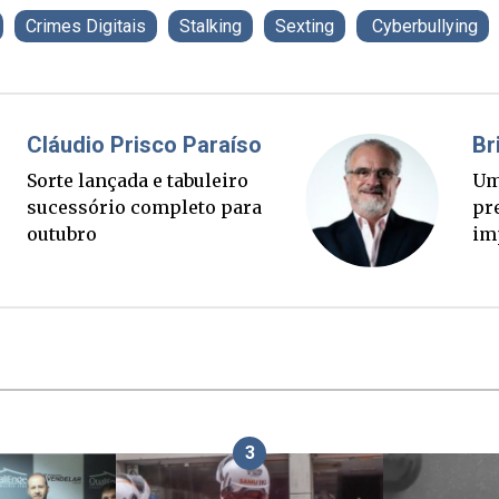
Crimes Digitais
Stalking
Sexting
Cyberbullying
Fabiano Bordignon
Cl
Ponte Anita Garibaldi virou
Sor
palanque eleitoral
su
ou
3