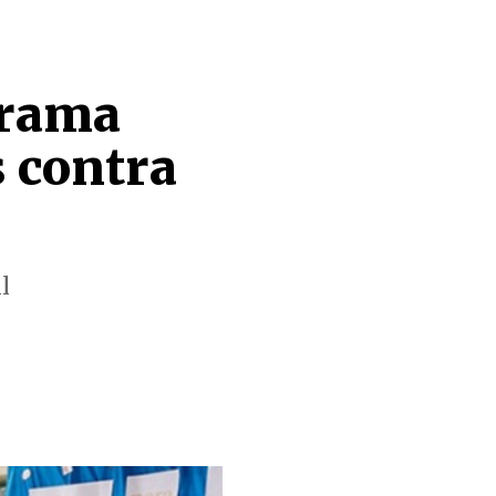
grama
s contra
l