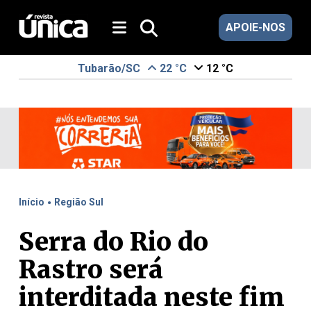
APOIE-NOS
Tubarão/SC
22 °C
12 °C
.
Início
Região Sul
Serra do Rio do
Rastro será
interditada neste fim