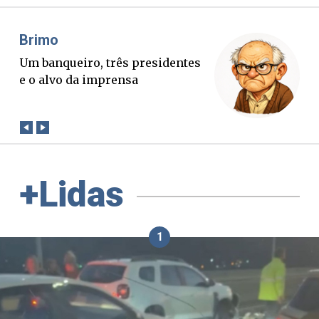
Misael Elias
O Boato corre mais rápido que a
verdade. Mas quem paga a
conta?
+Lidas
1