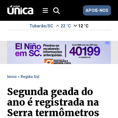
APOIE-NOS
Tubarão/SC
22 °C
12 °C
.
Início
Região Sul
Segunda geada do
ano é registrada na
Serra termômetros