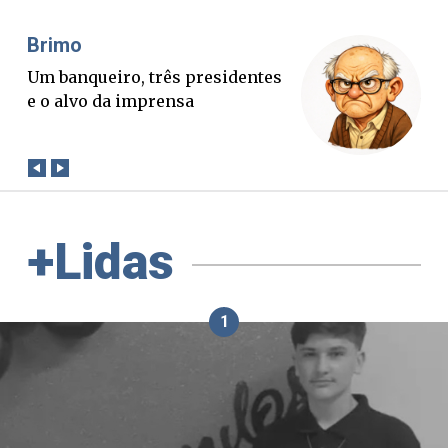
Misael Elias
O Boato corre mais rápido que a
verdade. Mas quem paga a
conta?
+Lidas
1