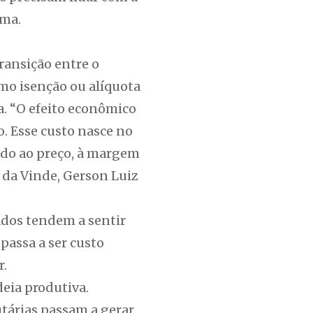
ema.
ransição entre o
omo isenção ou alíquota
a. “O efeito econômico
. Esse custo nasce no
ado ao preço, à margem
 da Vinde, Gerson Luiz
zados tendem a sentir
passa a ser custo
r.
deia produtiva.
tárias passam a gerar