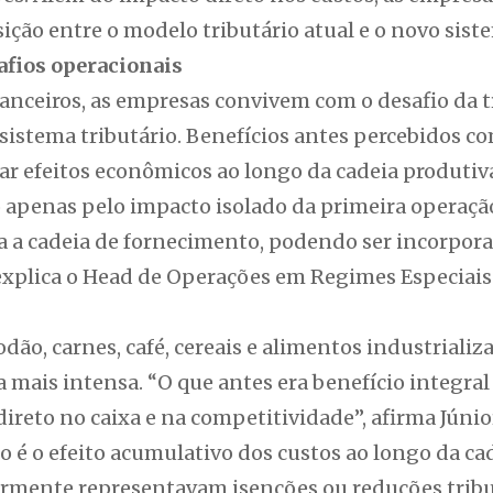
ção entre o modelo tributário atual e o novo sist
afios operacionais
anceiros, as empresas convivem com o desafio da t
sistema tributário. Benefícios antes percebidos c
ar efeitos econômicos ao longo da cadeia produtiv
 apenas pelo impacto isolado da primeira operação
a a cadeia de fornecimento, podendo ser incorpor
, explica o Head de Operações em Regimes Especiais
odão, carnes, café, cereais e alimentos industriali
a mais intensa. “O que antes era benefício integral 
direto no caixa e na competitividade”, afirma Júnio
 é o efeito acumulativo dos custos ao longo da ca
ormente representavam isenções ou reduções tribu