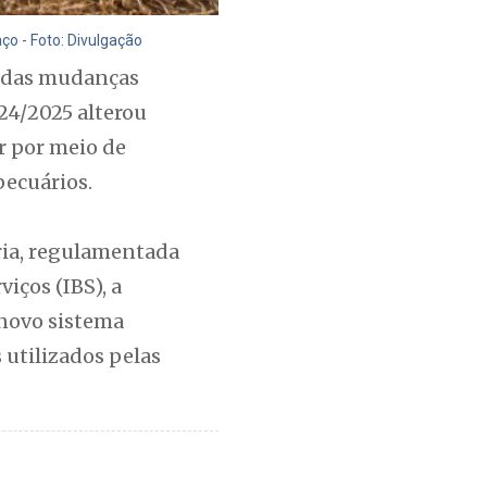
aço - Foto: Divulgação
undas mudanças
24/2025 alterou
r por meio de
pecuários.
ria, regulamentada
iços (IBS), a
 novo sistema
 utilizados pelas