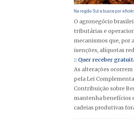
Na região Sul a busca por eficiê
O agronegócio brasile
tributárias e operacio
mecanismos que, por a
isenções, alíquotas re
:: Quer receber gratu
As alterações ocorrem
pela Lei Complementar 
Contribuição sobre Ben
mantenha benefícios es
cadeias produtivas fo