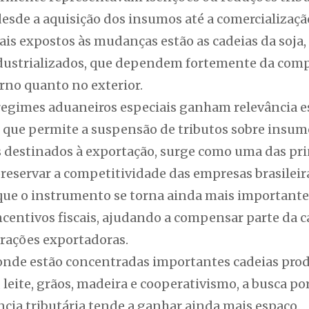
esde a aquisição dos insumos até a comercialização
s expostos às mudanças estão as cadeias da soja, a
ndustrializados, que dependem fortemente da comp
rno quanto no exterior.
regimes aduaneiros especiais ganham relevância es
ue permite a suspensão de tributos sobre insumo
s destinados à exportação, surge como uma das pr
preservar a competitividade das empresas brasileir
 que o instrumento se torna ainda mais importan
centivos fiscais, ajudando a compensar parte da c
erações exportadoras.
 onde estão concentradas importantes cadeias prod
 leite, grãos, madeira e cooperativismo, a busca por
ncia tributária tende a ganhar ainda mais espaço.