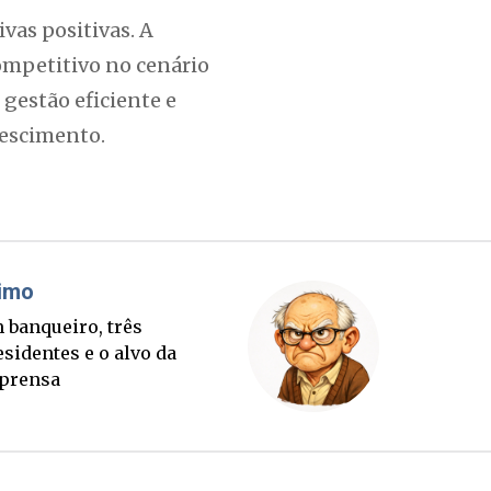
vas positivas. A
competitivo no cenário
gestão eficiente e
rescimento.
áudio Prisco Paraíso
Brimo
te lançada e tabuleiro
Um banqu
cessório completo para
presiden
tubro
imprens