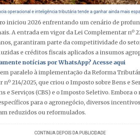
ncia operacional e inteligência tributária tende a ganhar ainda mais esp
iro iniciou 2026 enfrentando um cenário de prof
nais. A entrada em vigor da Lei Complementar nº 2
nos, garantiram parte da competitividade do seto
duzidas e créditos fiscais aplicados a insumos agro
itamente notícias por WhatsApp? Acesse aqui
 em paralelo à implementação da Reforma Tributá
nº 214/2025, que criou o Imposto sobre Bens e Serv
s e Serviços (CBS) e o Imposto Seletivo. Embora o
pecíficos para o agronegócio, diversos incentivos
ram reduzidos ou reformulados.
CONTINUA DEPOIS DA PUBLICIDADE