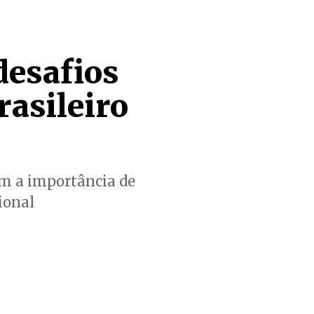
desafios
rasileiro
am a importância de
ional