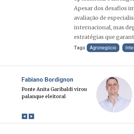
Apesar dos desafios i
avaliação de especiali
internacional, mas dep
estratégias que garan
Tags
Agronegócio
Inte
Misael Elias
O Boato corre mais rápido
que a verdade. Mas quem
paga a conta?