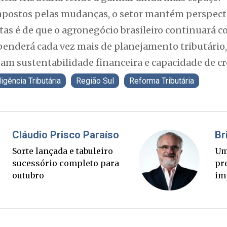
mpostos pelas mudanças, o setor mantém perspecti
stas é de que o agronegócio brasileiro continuará 
enderá cada vez mais de planejamento tributário, 
tam sustentabilidade financeira e capacidade de c
ligência Tributária
Região Sul
Reforma Tributária
Fabiano Bordignon
Cl
Ponte Anita Garibaldi virou
Sor
palanque eleitoral
su
ou