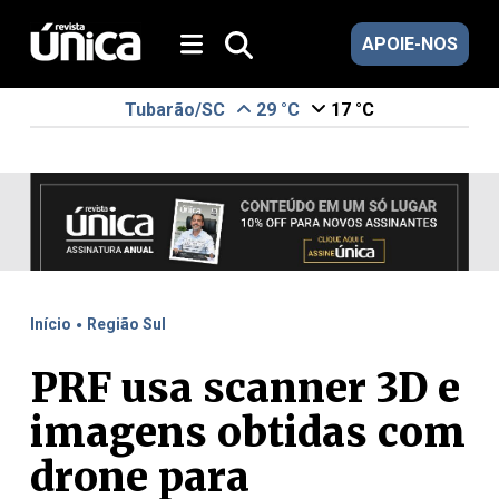
APOIE-NOS
Tubarão/SC
29 °C
17 °C
.
Início
Região Sul
PRF usa scanner 3D e
imagens obtidas com
drone para