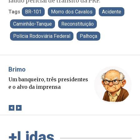
laudo pericial de trânsito da PRF.
Tags
BR-101
Morro dos Cavalos
Acidente
Caminhão-Tanque
Reconstituição
Polícia Rodoviária Federal
Palhoça
Misael Elias
Fa
O Boato corre mais rápido que a
Pon
verdade. Mas quem paga a
pal
conta?
+Lidas