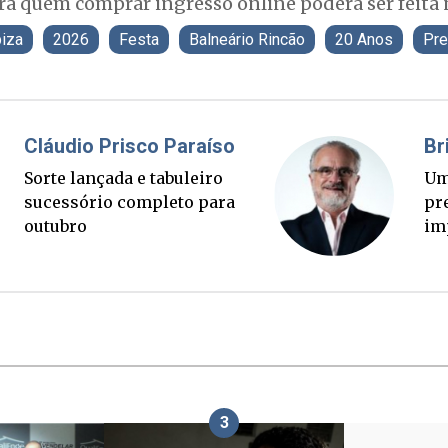
ra quem comprar ingresso online poderá ser feita n
iza
2026
Festa
Balneário Rincão
20 Anos
Pre
Fabiano Bordignon
Cl
Ponte Anita Garibaldi virou
Sor
palanque eleitoral
su
ou
3