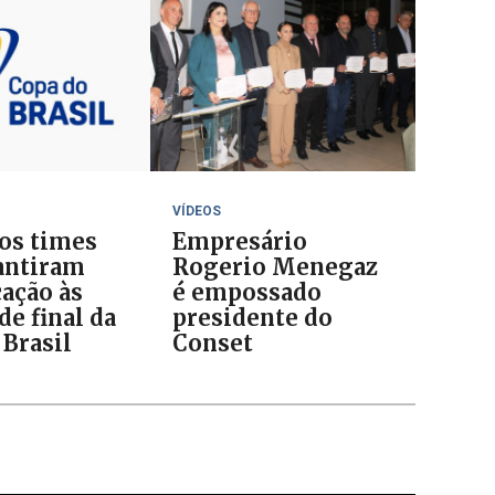
VÍDEOS
 os times
Empresário
antiram
Rogerio Menegaz
cação às
é empossado
de final da
presidente do
 Brasil
Conset