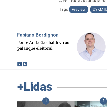
A retirada do abadá pa
Tags
Preview
DYKM Ib
Misael Elias
O Boato corre mais rápido
que a verdade. Mas quem
paga a conta?
+Lidas
1
2