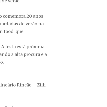
 de verão.
nto comemora 20 anos
guardadas do verão na
n food, que
 A festa está próxima
ando a alta procura e a
o.
lneário Rincão – Zilli