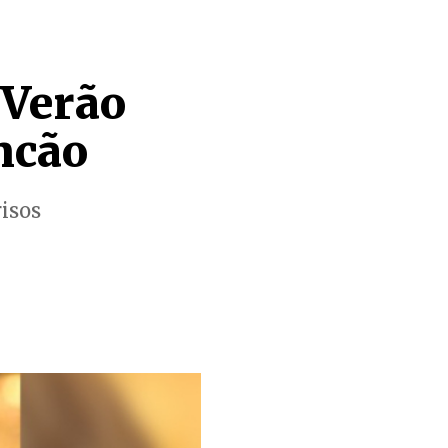
 Verão
ncão
risos