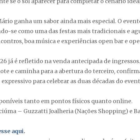
nte se o sol aparecer para completar o cenário ideal
 Mário ganha um sabor ainda mais especial. O eve
ando-se como uma das festas mais tradicionais e a
contros, boa música e experiências open bar e ope
26 já é refletido na venda antecipada de ingressos.
ote e caminha para a abertura do terceiro, confirm
 expressivo para celebrar as duas décadas do event
poníveis tanto em pontos físicos quanto online.
iciúma – Guzzatti Joalheria (Nações Shopping) e Ba
sse aqui.