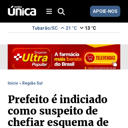
APOIE-NOS
Tubarão/SC
21 °C
13 °C
.
Início
Região Sul
Prefeito é indiciado
como suspeito de
chefiar esquema de