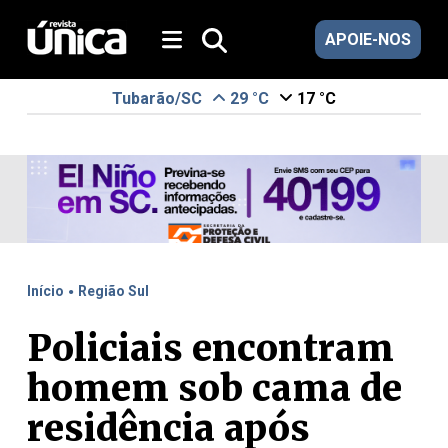
APOIE-NOS
Tubarão/SC
29 °C
17 °C
.
Início
Região Sul
Policiais encontram
homem sob cama de
residência após