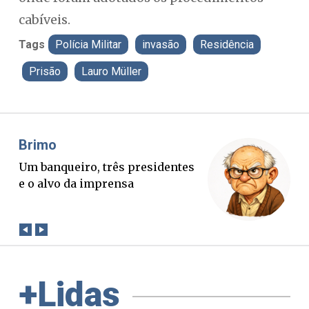
cabíveis.
Tags
Polícia Militar
invasão
Residência
Prisão
Lauro Müller
Misael Elias
O Boato corre mais rápido que a
verdade. Mas quem paga a
conta?
+Lidas