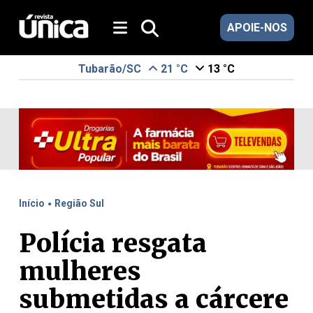
APOIE-NOS
Tubarão/SC
21 °C
13 °C
.
Início
Região Sul
Polícia resgata
mulheres
submetidas a cárcere