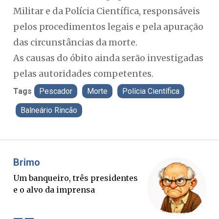
Militar e da Polícia Científica, responsáveis
pelos procedimentos legais e pela apuração
das circunstâncias da morte.
As causas do óbito ainda serão investigadas
pelas autoridades competentes.
Tags
Pescador
Morte
Polícia Científica
Balneário Rincão
Misael Elias
O Boato corre mais rápido que a
verdade. Mas quem paga a
conta?