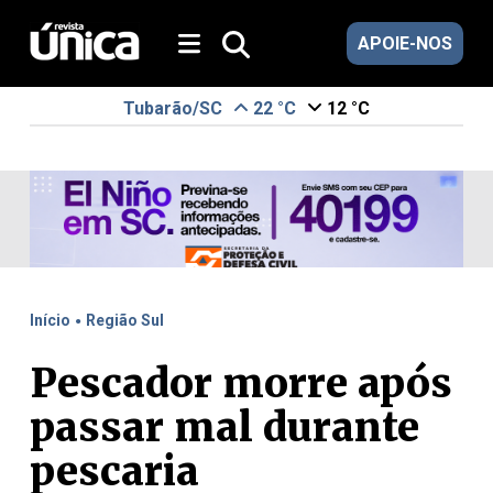
APOIE-NOS
Tubarão/SC
22 °C
12 °C
.
Início
Região Sul
Pescador morre após
passar mal durante
pescaria