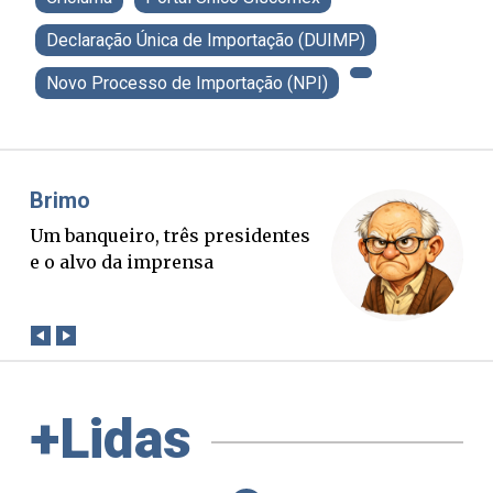
Declaração Única de Importação (DUIMP)
Novo Processo de Importação (NPI)
Brimo
Mis
Um banqueiro, três presidentes
O Bo
e o alvo da imprensa
ver
con
+Lidas