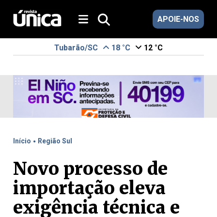
APOIE-NOS
Tubarão/SC
18 °C
12 °C
.
Início
Região Sul
Novo processo de
importação eleva
exigência técnica e