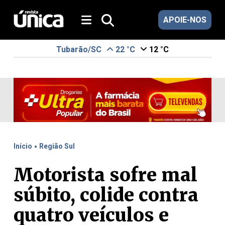
APOIE-NOS
Tubarão/SC
22 °C
12 °C
.
Início
Região Sul
Motorista sofre mal
súbito, colide contra
quatro veículos e