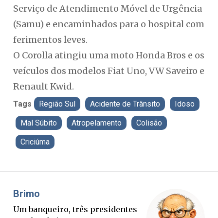
Serviço de Atendimento Móvel de Urgência
(Samu) e encaminhados para o hospital com
ferimentos leves.
O Corolla atingiu uma moto Honda Bros e os
veículos dos modelos Fiat Uno, VW Saveiro e
Renault Kwid.
Tags
Região Sul
Acidente de Trânsito
Idoso
Mal Súbito
Atropelamento
Colisão
Criciúma
Misael Elias
O Boato corre mais rápido que a