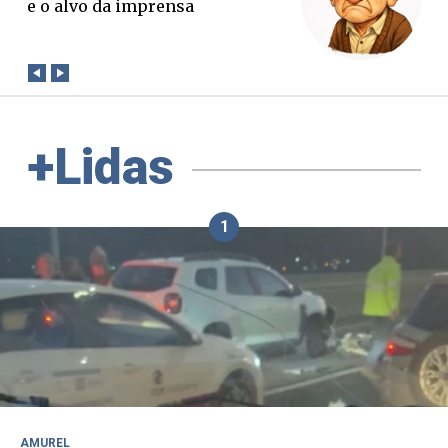
verdade. Mas quem paga a
conta?
+Lidas
1
AMUREL