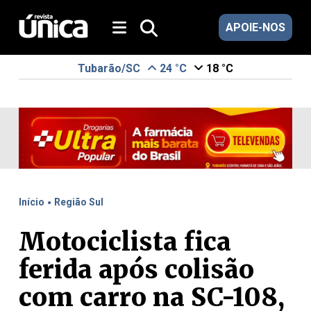
APOIE-NOS
Tubarão/SC
24 °C
18 °C
.
Início
Região Sul
Motociclista fica
ferida após colisão
com carro na SC-108,