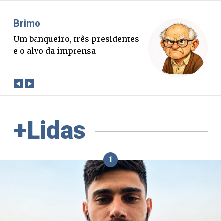
Misael Elias
O Boato corre mais rápido que a
verdade. Mas quem paga a
conta?
+Lidas
1