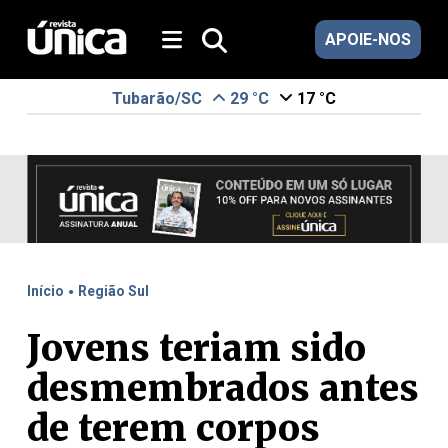
APOIE-NOS
Tubarão/SC
29 °C
17 °C
.
Início
Região Sul
Jovens teriam sido
desmembrados antes
de terem corpos