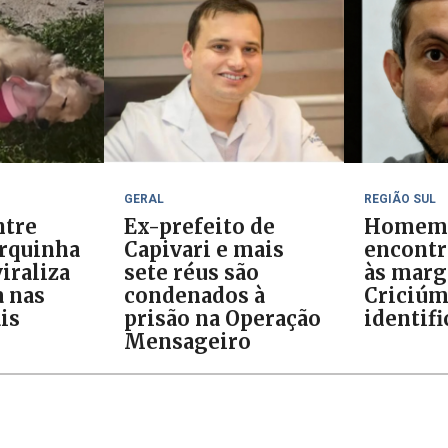
GERAL
REGIÃO SUL
ntre
Ex-prefeito de
Homem
orquinha
Capivari e mais
encontr
iraliza
sete réus são
às marg
 nas
condenados à
Criciúm
is
prisão na Operação
identif
Mensageiro