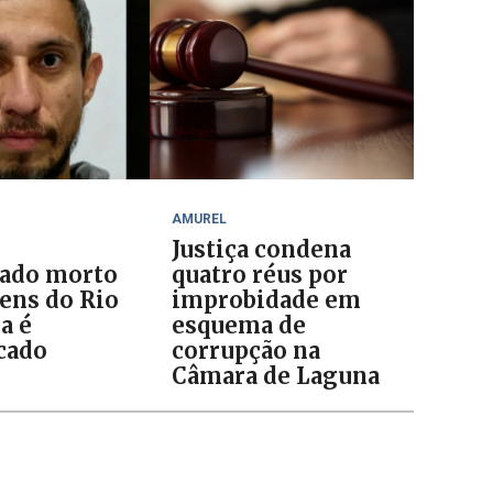
AMUREL
Justiça condena
ado morto
quatro réus por
ens do Rio
improbidade em
a é
esquema de
icado
corrupção na
Câmara de Laguna