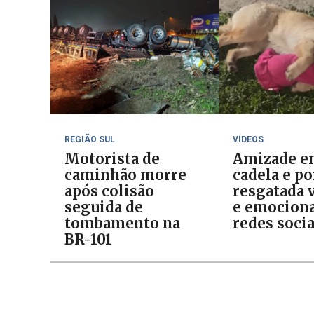
REGIÃO SUL
VÍDEOS
Motorista de
Amizade e
caminhão morre
cadela e p
após colisão
resgatada v
seguida de
e emociona
tombamento na
redes socia
BR-101