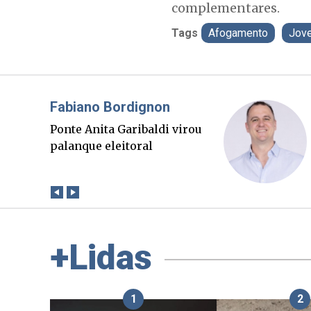
complementares.
Tags
Afogamento
Jov
Misael Elias
O Boato corre mais rápido
que a verdade. Mas quem
paga a conta?
+Lidas
1
2