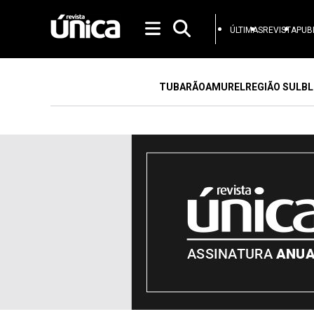
ÚLTIMAS
REVISTA
PUB
TUBARÃO
AMUREL
REGIÃO SUL
BL