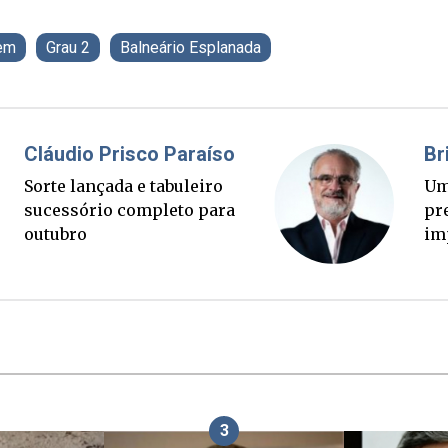
em
Grau 2
Balneário Esplanada
Fabiano Bordignon
Ponte Anita Garibaldi virou
palanque eleitoral
3