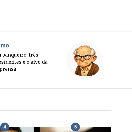
Cláudio Prisco Paraíso
Sorte lançada e tabuleiro
sucessório completo para
outubro
4
5