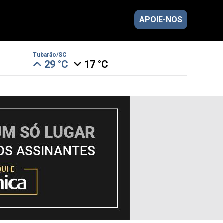
APOIE-NOS
Tubarão/SC
29 °C
17 °C