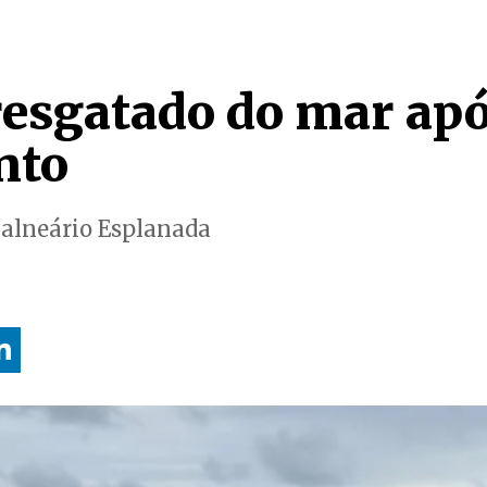
resgatado do mar ap
nto
Balneário Esplanada