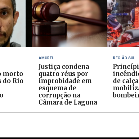
AMUREL
REGIÃO SUL
Justiça condena
Princíp
o morto
quatro réus por
incêndi
 do Rio
improbidade em
de calç
esquema de
mobiliz
do
corrupção na
bombei
Câmara de Laguna