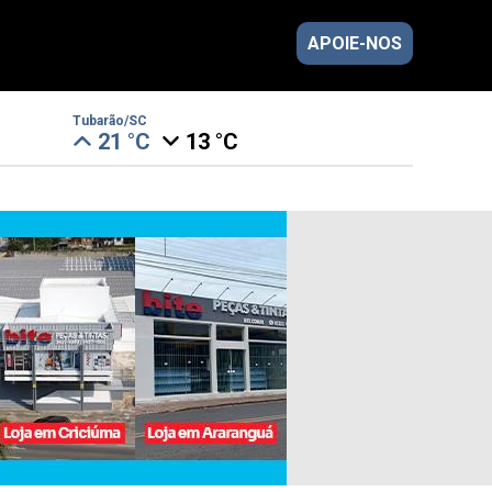
APOIE-NOS
Tubarão/SC
21 °C
13 °C