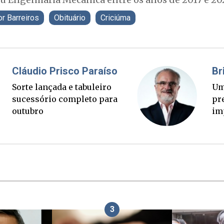
or Barreiros
Obituário
Criciúma
Fabiano Bordignon
Cl
Ponte Anita Garibaldi virou
So
palanque eleitoral
su
ou
3