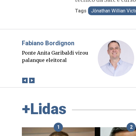
Tags
Jônathan Willian Vict
Misael Elias
O Boato corre mais rápido
que a verdade. Mas quem
paga a conta?
+Lidas
1
2