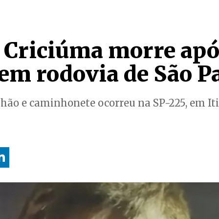
 Criciúma morre apó
 em rodovia de São P
hão e caminhonete ocorreu na SP-225, em It