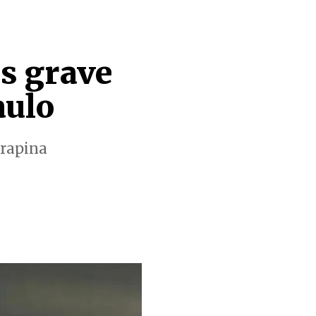
s grave
aulo
irapina