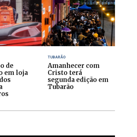
TUBARÃO
io de
Amanhecer com
o em loja
Cristo terá
ados
segunda edição em
a
Tubarão
ros