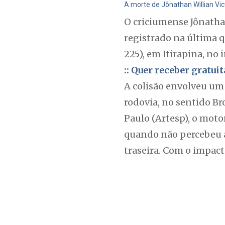
A morte de Jônathan Willian Vi
O criciumense Jônathan
registrado na última 
225), em Itirapina, no i
:: Quer receber gratu
A colisão envolveu um
rodovia, no sentido B
Paulo (Artesp), o mot
quando não percebeu a
traseira. Com o impact