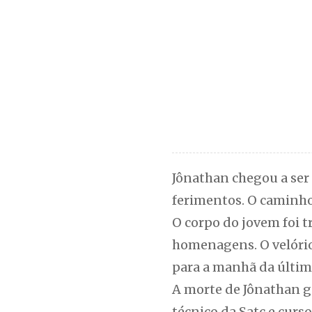
Jônathan chegou a ser 
ferimentos. O caminho
O corpo do jovem foi t
homenagens. O velório
para a manhã da última
A morte de Jônathan g
técnico da Satc e curs