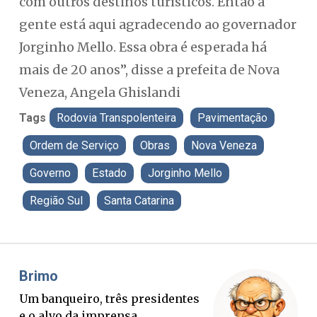
com outros destinos turísticos. Então a
gente está aqui agradecendo ao governador
Jorginho Mello. Essa obra é esperada há
mais de 20 anos”, disse a prefeita de Nova
Veneza, Angela Ghislandi
Tags
Rodovia Transpolenteira
Pavimentação
Ordem de Serviço
Obras
Nova Veneza
Governo
Estado
Jorginho Mello
Região Sul
Santa Catarina
Misael Elias
Fa
O Boato corre mais rápido que a
Pon
verdade. Mas quem paga a
pal