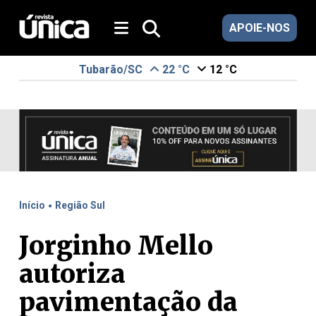
APOIE-NOS
Tubarão/SC
22 °C
12 °C
.
Início
Região Sul
Jorginho Mello
autoriza
pavimentação da