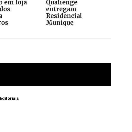
o em loja
Qualienge
ados
entregam
a
Residencial
ros
Munique
Editoriais