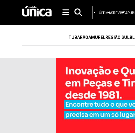
ÚLTIMAS
REVISTA
PUB
TUBARÃO
AMUREL
REGIÃO SUL
BL