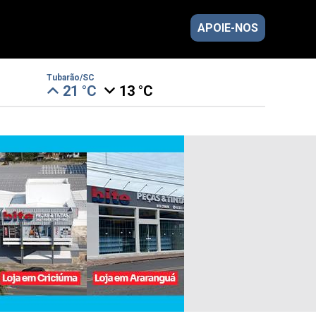
APOIE-NOS
Tubarão/SC
21 °C
13 °C