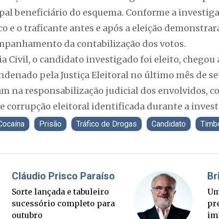
ipal beneficiário do esquema. Conforme a investig
ico e o traficante antes e após a eleição demonst
companhamento da contabilização dos votos.
a Civil, o candidato investigado foi eleito, chegou
ndenado pela Justiça Eleitoral no último mês de s
m na responsabilização judicial dos envolvidos, c
e corrupção eleitoral identificada durante a invest
Cocaína
Prisão
Tráfico de Drogas
Candidato
Timb
Fabiano Bordignon
Cl
Ponte Anita Garibaldi virou
Sor
palanque eleitoral
su
ou