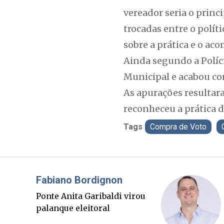
vereador seria o princ
trocadas entre o polít
sobre a prática e o a
Ainda segundo a Políci
Municipal e acabou co
As apurações resultara
reconheceu a prática d
Tags
Compra de Voto
Misael Elias
O Boato corre mais rápido
que a verdade. Mas quem
paga a conta?