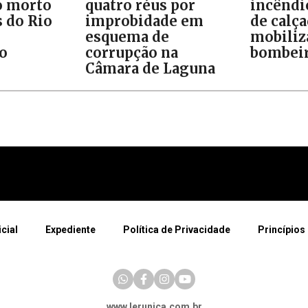
o morto
quatro réus por
incêndi
 do Rio
improbidade em
de calç
esquema de
mobiliz
do
corrupção na
bombei
Câmara de Laguna
icial
Expediente
Política de Privacidade
Princípios 
www.lerunica.com.br