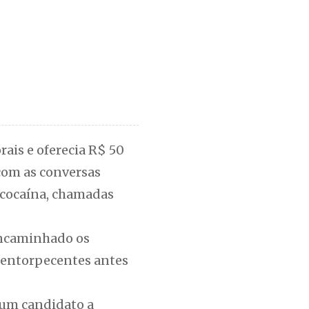
orais e oferecia R$ 50
com as conversas
 cocaína, chamadas
 encaminhado os
 entorpecentes antes
 um candidato a