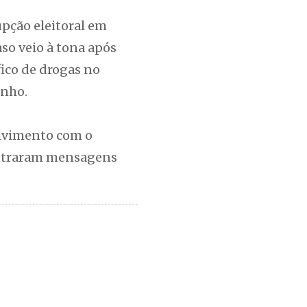
upção eleitoral em
aso veio à tona após
fico de drogas no
unho.
olvimento com o
contraram mensagens