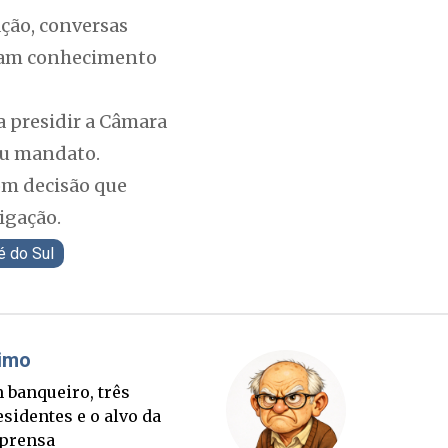
ação, conversas
raram conhecimento
 a presidir a Câmara
eu mandato.
om decisão que
igação.
é do Sul
áudio Prisco Paraíso
Brimo
te lançada e tabuleiro
Um banqu
cessório completo para
presiden
tubro
imprens