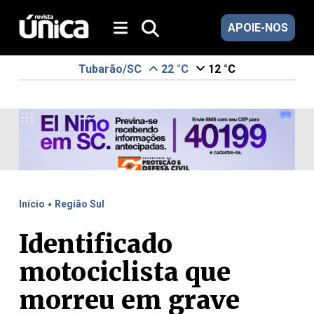
APOIE-NOS
Tubarão/SC
22 °C
12 °C
.
Início
Região Sul
Identificado
motociclista que
morreu em grave