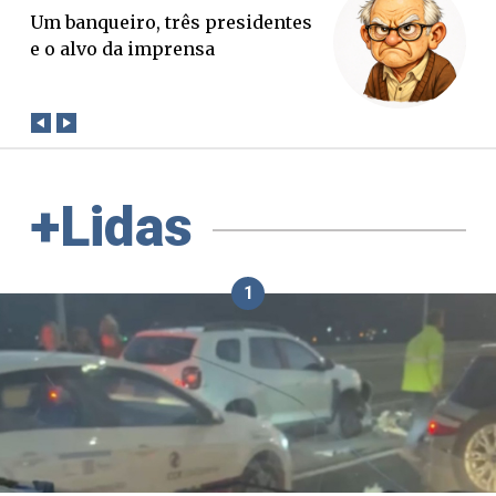
O Boato corre mais rápido que a
verdade. Mas quem paga a
conta?
+Lidas
1