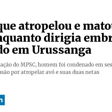
e atropelou e mato
nquanto dirigia emb
do em Urussanga
uação do MPSC, homem foi condenado em ses
lusão por atropelar avó e suas duas netas