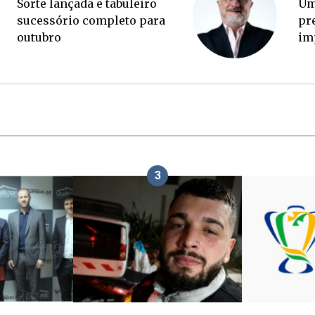
Ponte Anita Garibaldi virou
Sor
palanque eleitoral
su
ou
3