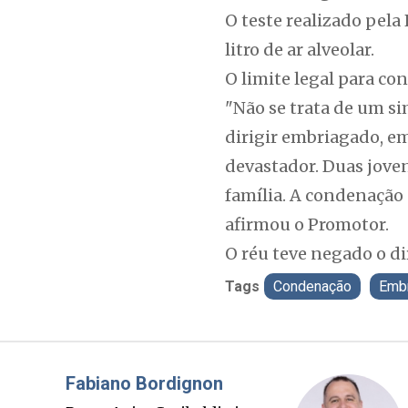
O teste realizado pela
litro de ar alveolar.
O limite legal para co
"Não se trata de um si
dirigir embriagado, em
devastador. Duas jove
família. A condenação 
afirmou o Promotor.
O réu teve negado o di
Tags
Condenação
Emb
Misael Elias