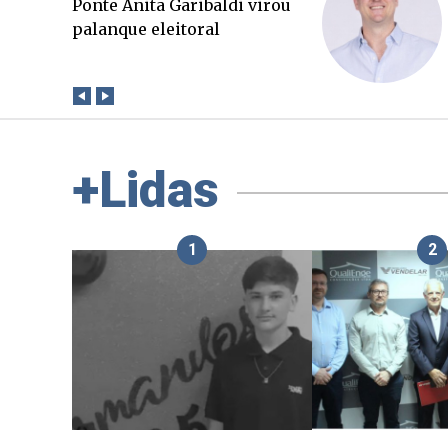
O Boato corre mais rápido
que a verdade. Mas quem
paga a conta?
+Lidas
1
2