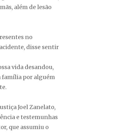
rmãs, além de lesão
resentes no
cidente, disse sentir
nossa vida desandou,
a família por alguém
ete.
stiça Joel Zanelato,
rrência e testemunhas
or, que assumiu o