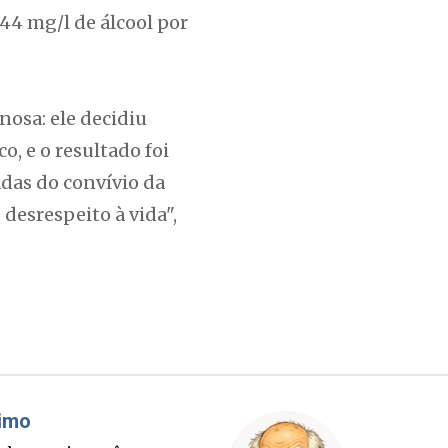
,44 mg/l de álcool por
nosa: ele decidiu
o, e o resultado foi
adas do convívio da
 desrespeito à vida",
áudio Prisco Paraíso
Brimo