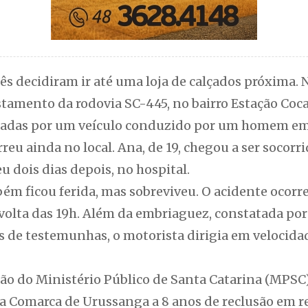
três decidiram ir até uma loja de calçados próxima.
amento da rodovia SC-445, no bairro Estação Coca
ladas por um veículo conduzido por um homem e
reu ainda no local. Ana, de 19, chegou a ser socorri
u dois dias depois, no hospital.
bém ficou ferida, mas sobreviveu. O acidente ocorr
volta das 19h. Além da embriaguez, constatada por
s de testemunhas, o motorista dirigia em velocida
ão do Ministério Público de Santa Catarina (MPSC)
da Comarca de Urussanga a 8 anos de reclusão em re