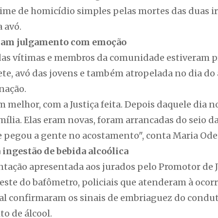
rime de homicídio simples pelas mortes das duas i
a avó.
ham julgamento com emoção
das vítimas e membros da comunidade estiveram p
e, avó das jovens e também atropelada no dia do a
enação.
 melhor, com a Justiça feita. Depois daquele dia 
ília. Elas eram novas, foram arrancadas do seio d
e pegou a gente no acostamento", conta Maria Od
ingestão de bebida alcoólica
tação apresentada aos jurados pelo Promotor de Ju
teste do bafômetro, policiais que atenderam à oco
al confirmaram os sinais de embriaguez do condut
ito de álcool.