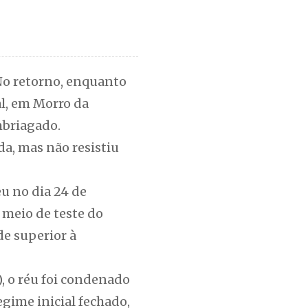
 No retorno, enquanto
l, em Morro da
mbriagado.
da, mas não resistiu
eu no dia 24 de
 meio de teste do
de superior à
, o réu foi condenado
gime inicial fechado,