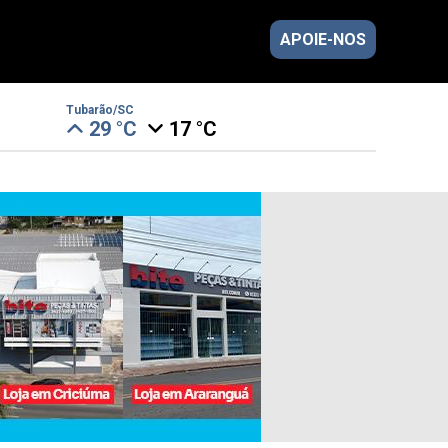
APOIE-NOS
Tubarão/SC
29 °C
17 °C