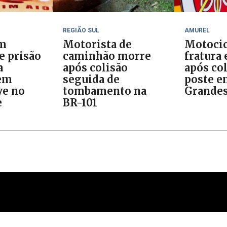
REGIÃO SUL
AMUREL
om
Motorista de
Motocic
 prisão
caminhão morre
fratura
a
após colisão
após col
 em
seguida de
poste e
ve no
tombamento na
Grande
e
BR-101