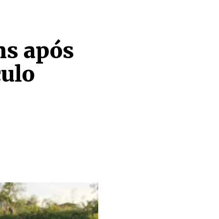
ns após
culo