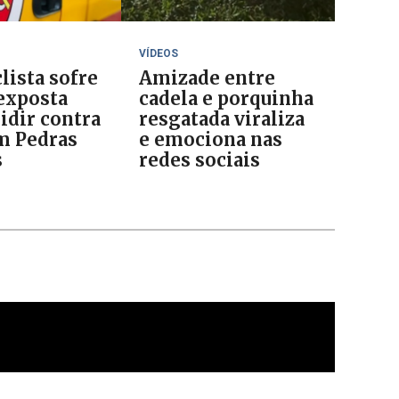
VÍDEOS
lista sofre
Amizade entre
 exposta
cadela e porquinha
idir contra
resgatada viraliza
m Pedras
e emociona nas
s
redes sociais