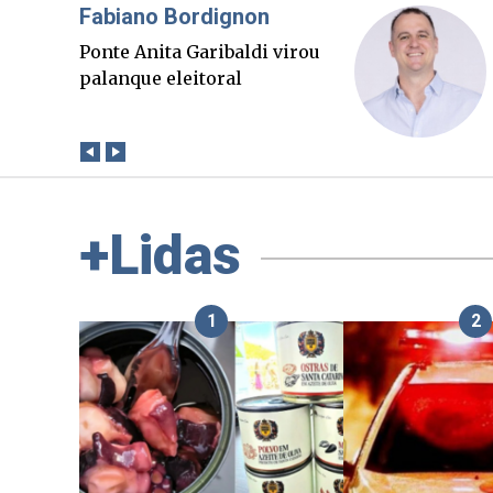
Misael Elias
O Boato corre mais rápido
que a verdade. Mas quem
paga a conta?
+Lidas
1
2