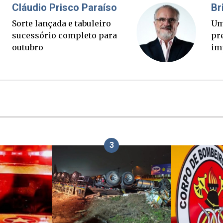
Fabiano Bordignon
Ponte Anita Garibaldi virou
palanque eleitoral
3