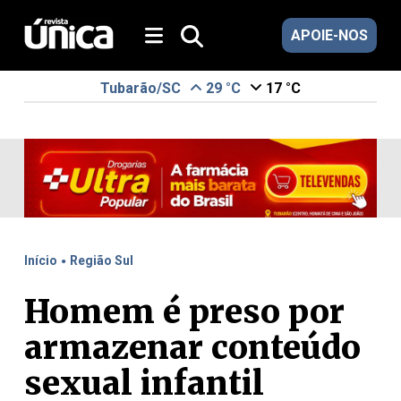
APOIE-NOS
Tubarão/SC
29 °C
17 °C
.
Início
Região Sul
Homem é preso por
armazenar conteúdo
sexual infantil