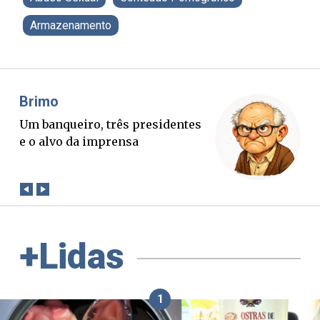
Armazenamento
Misael Elias
O Boato corre mais rápido que a
verdade. Mas quem paga a
conta?
+Lidas
1