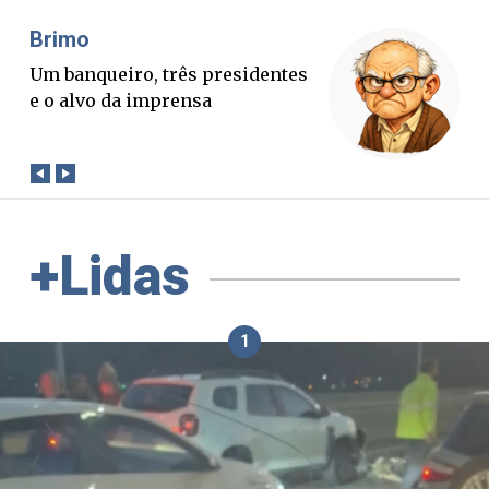
Misael Elias
O Boato corre mais rápido que a
verdade. Mas quem paga a
conta?
+Lidas
1