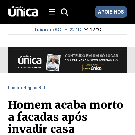
APOIE-NOS
Tubarão/SC
22 °C
12 °C
.
Início
Região Sul
Homem acaba morto
a facadas após
invadir casa