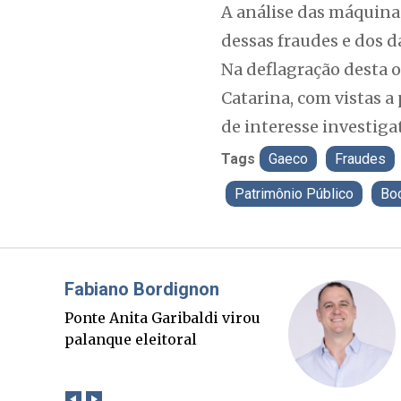
A análise das máquina
dessas fraudes e dos 
Na deflagração desta o
Catarina, com vistas a
de interesse investiga
Tags
Gaeco
Fraudes
Patrimônio Público
Boc
Misael Elias
O Boato corre mais rápido
que a verdade. Mas quem
paga a conta?