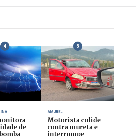
4
5
RINA
AMUREL
onitora
Motorista colide
lidade de
contra mureta e
 bomba
interrompe