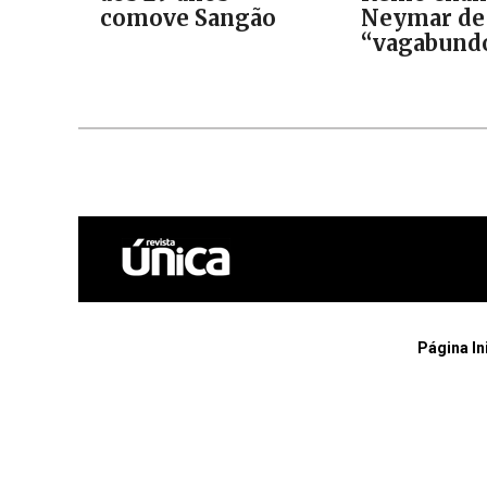
comove Sangão
Neymar de
“vagabund
Página In