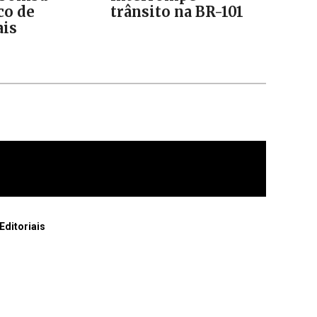
co de
trânsito na BR-101
is
Editoriais