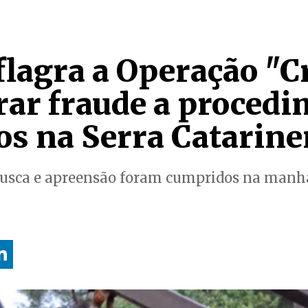
flagra a Operação "C
rar fraude a proced
ios na Serra Catarin
usca e apreensão foram cumpridos na manhã 