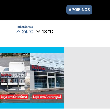
APOIE-NOS
Tubarão/SC
24 °C
18 °C