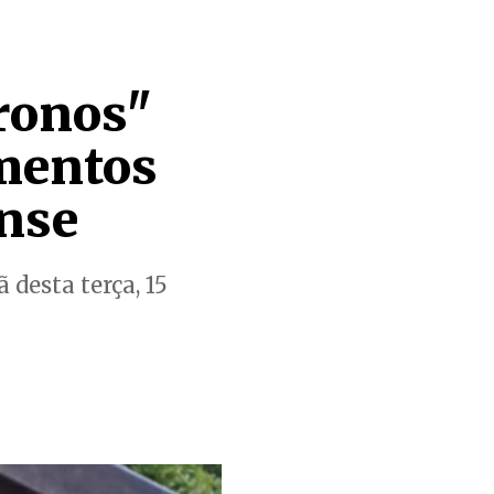
ronos"
imentos
ense
desta terça, 15