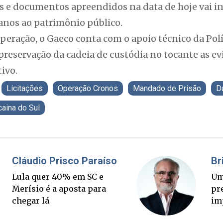
s e documentos apreendidos na data de hoje vai i
danos ao patrimônio público.
peração, o Gaeco conta com o apoio técnico da Polí
 preservação da cadeia de custódia no tocante as e
tivo.
Licitações
Operação Cronos
Mandado de Prisão
D
aina do Sul
Fabiano Bordignon
Cl
Ponte Anita Garibaldi virou
Lu
palanque eleitoral
Me
ch