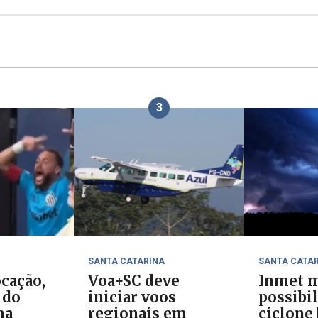
3
SANTA CATARINA
SANTA CATA
cação,
Voa+SC deve
Inmet m
 do
iniciar voos
possibi
ma
regionais em
ciclone