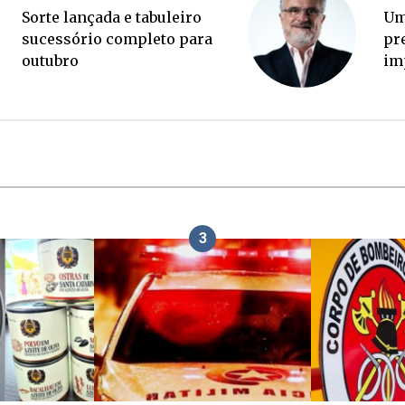
Ponte Anita Garibaldi virou
So
palanque eleitoral
su
ou
3