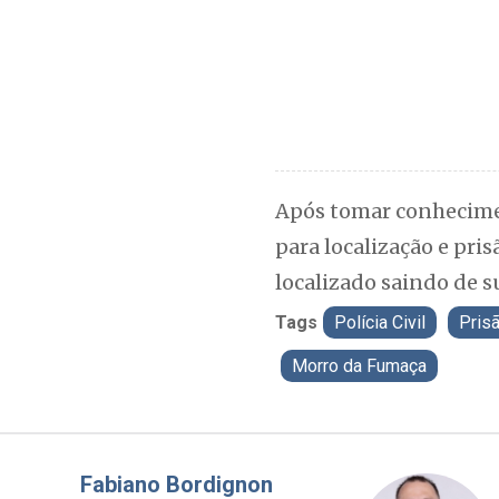
Após tomar conhecimen
para localização e pris
localizado saindo de s
Tags
Polícia Civil
Pris
Morro da Fumaça
Misael Elias