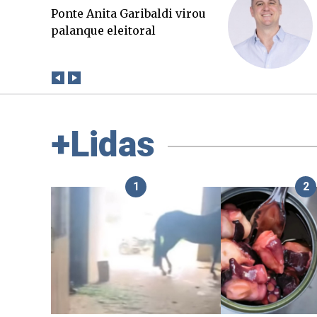
O Boato corre mais rápido
que a verdade. Mas quem
paga a conta?
+Lidas
1
2