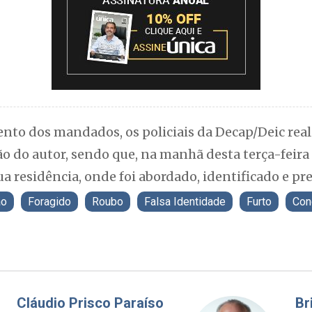
to dos mandados, os policiais da Decap/Deic real
ão do autor, sendo que, na manhã desta terça-feira (
ua residência, onde foi abordado, identificado e pre
ão
Foragido
Roubo
Falsa Identidade
Furto
Con
Fabiano Bordignon
Cl