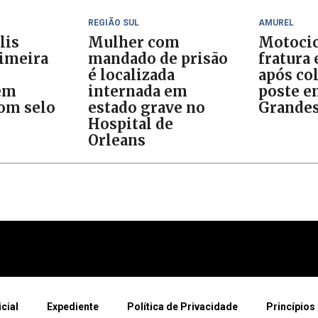
REGIÃO SUL
AMUREL
lis
Mulher com
Motocic
rimeira
mandado de prisão
fratura
é localizada
após col
em
internada em
poste e
om selo
estado grave no
Grande
Hospital de
Orleans
icial
Expediente
Política de Privacidade
Princípios 