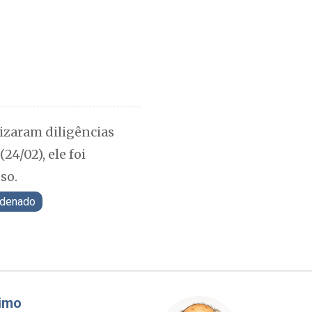
izaram diligências
24/02), ele foi
so.
denado
áudio Prisco Paraíso
Brimo