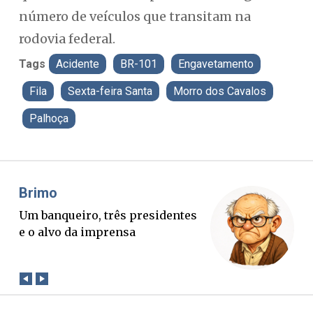
número de veículos que transitam na
rodovia federal.
Tags
Acidente
BR-101
Engavetamento
Fila
Sexta-feira Santa
Morro dos Cavalos
Palhoça
Misael Elias
s presidentes
O Boato corre mais rápid
nsa
verdade. Mas quem paga 
conta?