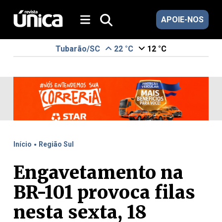
APOIE-NOS
Tubarão/SC
22 °C
12 °C
.
Início
Região Sul
Engavetamento na
BR-101 provoca filas
nesta sexta, 18