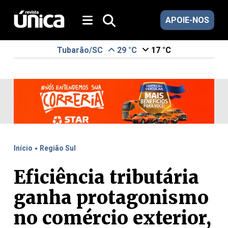
APOIE-NOS
Tubarão/SC
29 °C
17 °C
.
Início
Região Sul
Eficiência tributária
ganha protagonismo
no comércio exterior,