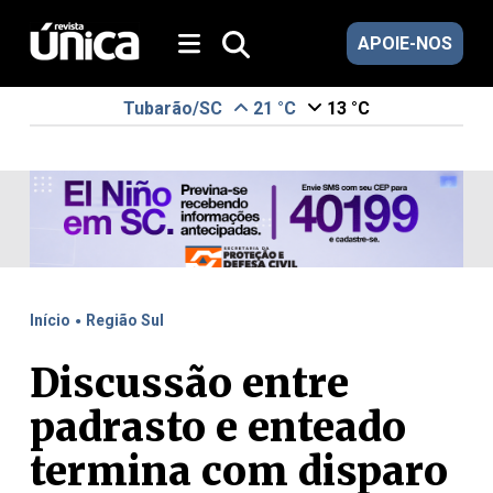
APOIE-NOS
Tubarão/SC
21 °C
13 °C
.
Início
Região Sul
Discussão entre
padrasto e enteado
termina com disparo