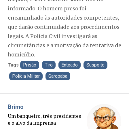
informado. O homem preso foi
encaminhado às autoridades competentes,
que darão continuidade aos procedimentos
legais. A Polícia Civil investigará as
circunstâncias e a motivação da tentativa de
homicídio.
Tags
Prisão
Tiro
Enteado
Suspeito
Polícia Militar
Garopaba
Misael Elias
O Boato corre mais rápido que a
verdade. Mas quem paga a