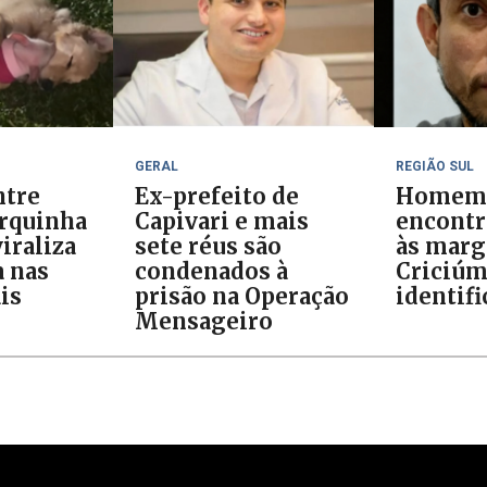
GERAL
REGIÃO SUL
ntre
Ex-prefeito de
Homem
orquinha
Capivari e mais
encontr
iraliza
sete réus são
às marg
 nas
condenados à
Criciúm
is
prisão na Operação
identif
Mensageiro