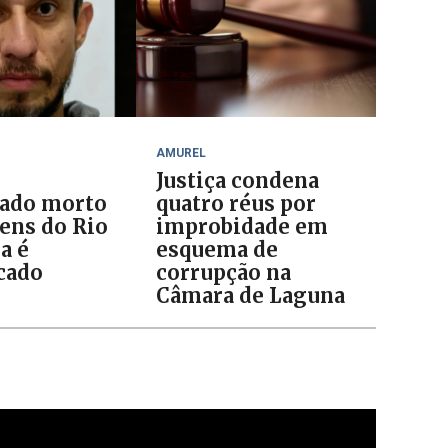
AMUREL
Justiça condena
ado morto
quatro réus por
ens do Rio
improbidade em
a é
esquema de
icado
corrupção na
Câmara de Laguna