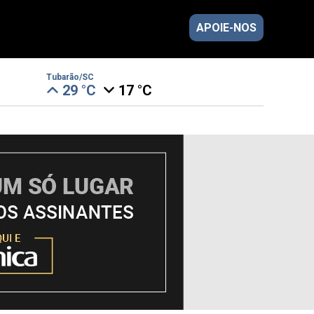
APOIE-NOS
Tubarão/SC
29 °C
17 °C