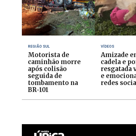
REGIÃO SUL
VÍDEOS
Motorista de
Amizade e
caminhão morre
cadela e p
após colisão
resgatada v
seguida de
e emociona
tombamento na
redes socia
BR-101