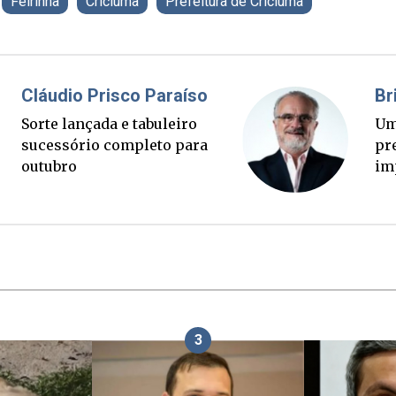
Feirinha
Criciúma
Prefeitura de Criciúma
Fabiano Bordignon
C
Ponte Anita Garibaldi virou
S
palanque eleitoral
s
o
3