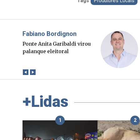
Tags
Produtores Locais
Misael Elias
O Boato corre mais rápido
que a verdade. Mas quem
paga a conta?
+Lidas
1
2