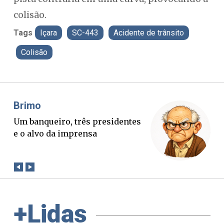
colisão.
Tags
Içara
SC-443
Acidente de trânsito
Colisão
Brimo
Mis
Um banqueiro, três presidentes
O B
e o alvo da imprensa
ver
con
+Lidas