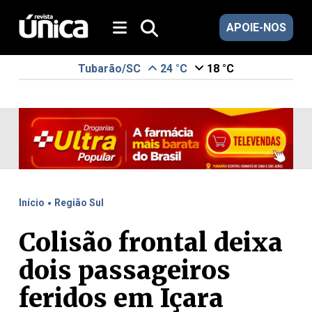
APOIE-NOS
Tubarão/SC
24 °C
18 °C
.
Início
Região Sul
Colisão frontal deixa
dois passageiros
feridos em Içara