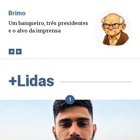
Misael Elias
O Boato corre mais rápido que a
verdade. Mas quem paga a
conta?
+Lidas
1