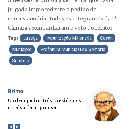
A decisão reformou a sentença, que havia
julgado improcedente o pedido da
concessionária. Todos os integrantes da 1ª
Câmara acompanharam o voto do relator.
Tags
Justiça
Indenização Milionária
Casan
Município
Prefeitura Municipal de Sombrio
Sombrio
Misael Elias
Fa
O Boato corre mais rápido que a
Pon
verdade. Mas quem paga a
pal
conta?