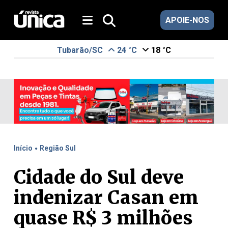
APOIE-NOS
Tubarão/SC
24 °C
18 °C
.
Início
Região Sul
Cidade do Sul deve
indenizar Casan em
quase R$ 3 milhões