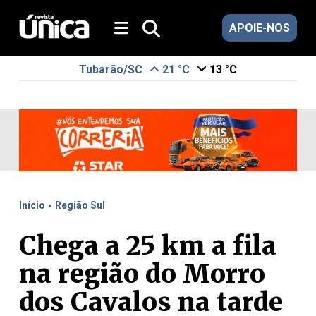
APOIE-NOS
Tubarão/SC
21 °C
13 °C
.
Início
Região Sul
Chega a 25 km a fila
na região do Morro
dos Cavalos na tarde