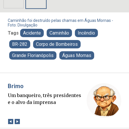
Caminhão foi destruído pelas chamas em Águas Mornas -
Foto: Divulgação
Tags
Acidente
Caminhão
Incêndio
BR-282
Corpo de Bombeiros
Grande Florianópolis
Águas Mornas
Brimo
Mis
Um banqueiro, três presidentes
O B
e o alvo da imprensa
ver
con