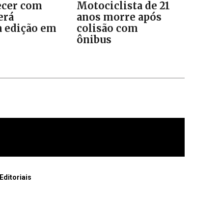
cer com
Motociclista de 21
erá
anos morre após
 edição em
colisão com
o
ônibus
Editoriais