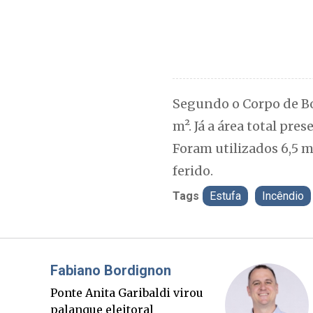
Segundo o Corpo de Bo
m². Já a área total pr
Foram utilizados 6,5 m
ferido.
Tags
Estufa
Incêndio
Brimo
Misae
Um banqueiro, três
O Boa
presidentes e o alvo da
que a