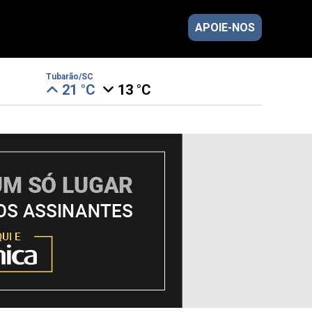
APOIE-NOS
Tubarão/SC
21 °C
13 °C