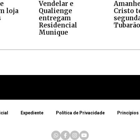
de
Vendelar e
Amanhe
m loja
Qualienge
Cristo t
s
entregam
segunda
Residencial
Tubarã
Munique
icial
Expediente
Política de Privacidade
Princípios 