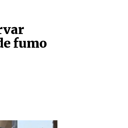
rvar
 de fumo