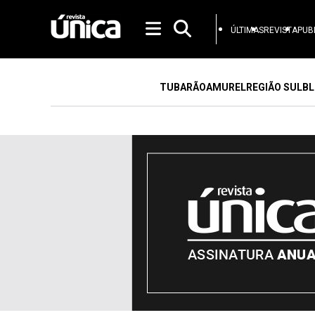
ÚLTIMAS
REVISTA
PUB
TUBARÃO
AMUREL
REGIÃO SUL
BL