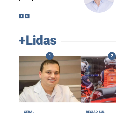
imprensa
paga 
+Lidas
1
2
GERAL
REGIÃO SUL