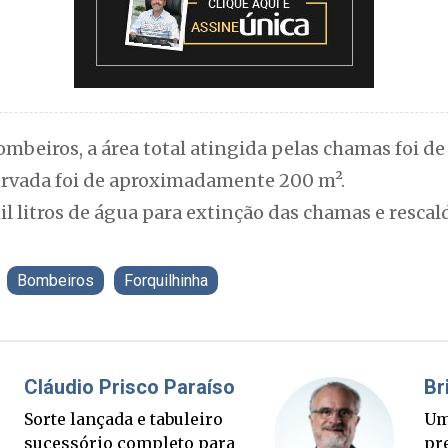
mbeiros, a área total atingida pelas chamas foi 
eservada foi de aproximadamente 200 m².
il litros de água para extinção das chamas e resca
Bombeiros
Forquilhinha
l Elias
Fabiano B
to corre mais rápido
Ponte Anita
 verdade. Mas quem
palanque el