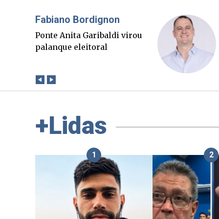
Misael Elias
O Boato corre mais rápido
que a verdade. Mas quem
paga a conta?
+Lidas
1
2