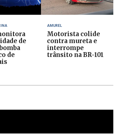
RINA
AMUREL
onitora
Motorista colide
lidade de
contra mureta e
 bomba
interrompe
co de
trânsito na BR-101
is