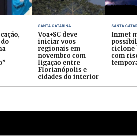
SANTA CATARINA
SANTA CATA
cação,
Voa+SC deve
Inmet m
 do
iniciar voos
possibi
ma
regionais em
ciclone
novembro com
com ris
o”
ligação entre
tempora
Florianópolis e
cidades do interior