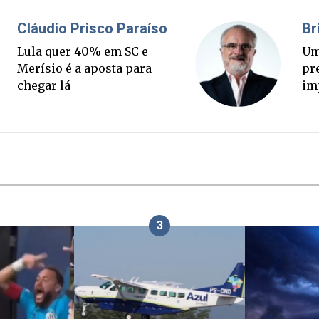
Fabiano Bordignon
C
Ponte Anita Garibaldi virou
L
palanque eleitoral
Me
ch
3