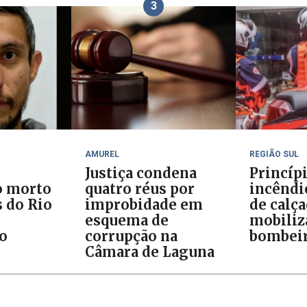
3
AMUREL
REGIÃO SUL
Justiça condena
Princíp
o morto
quatro réus por
incêndi
 do Rio
improbidade em
de calç
esquema de
mobiliz
do
corrupção na
bombei
Câmara de Laguna