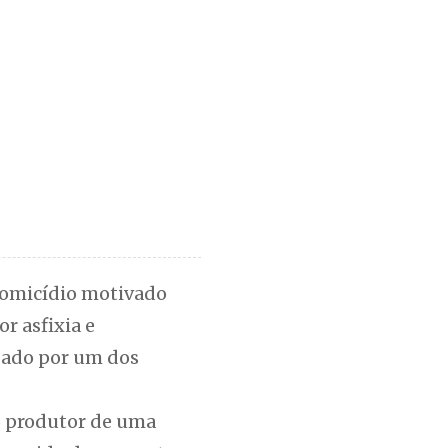
 homicídio motivado
r asfixia e
ugado por um dos
o produtor de uma