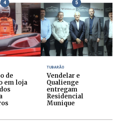
4
5
TUBARÃO
io de
Vendelar e
o em loja
Qualienge
ados
entregam
a
Residencial
ros
Munique