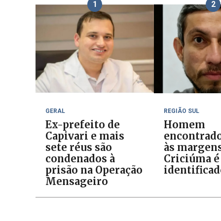
1
2
GERAL
REGIÃO SUL
Ex-prefeito de
Homem
Capivari e mais
encontrad
sete réus são
às margens
condenados à
Criciúma é
prisão na Operação
identifica
Mensageiro