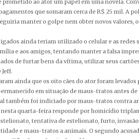
 e prometido ao ator um papel em uma novela. Con
pagamentos que somaram cerca de R$ 25 mil. A polí
eguiria manter o golpe nem obter novos valores, o
igados ainda teriam utilizado o celular e as redes s
ília e aos amigos, tentando manter a falsa impres
dos de furtar bens da vítima, utilizar seus cartõe
Jeff.
aram ainda que os oito cães do ator foram levados
 permanecido em situação de maus-tratos antes d
cal também foi indiciado por maus-tratos contra a
 nesta quarta-feira responde por homicídio tripla
stelionato, tentativa de estelionato, furto, invasão
entidade e maus-tratos a animais. O segundo acusa