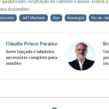
qualificado, ocultação de cadáver e maus-tratos a
ara dezembro.
omicídio
Jeff Machado
Ator
Araranguá
Rio de Jan
Fabiano Bordignon
Ponte Anita Garibaldi virou
palanque eleitoral