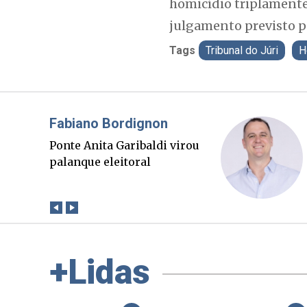
homicídio triplamente 
julgamento previsto p
Tags
Tribunal do Júri
H
Misael Elias
O Boato corre mais rápido
que a verdade. Mas quem
paga a conta?
+Lidas