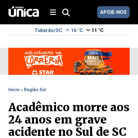
APOIE-NOS
Tubarão/SC
16 °C
11 °C
.
Início
Região Sul
Acadêmico morre aos
24 anos em grave
acidente no Sul de SC