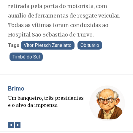
retirada pela porta do motorista, com
auxílio de ferramentas de resgate veicular.
Todas as vítimas foram conduzidas ao
Hospital São Sebastião de Turvo.
Tags
Vitor Pietsch Zanelatto
Obituário
Timbé do Sul
Misael Elias
O Boato corre mais rápido que a
verdade. Mas quem paga a
conta?