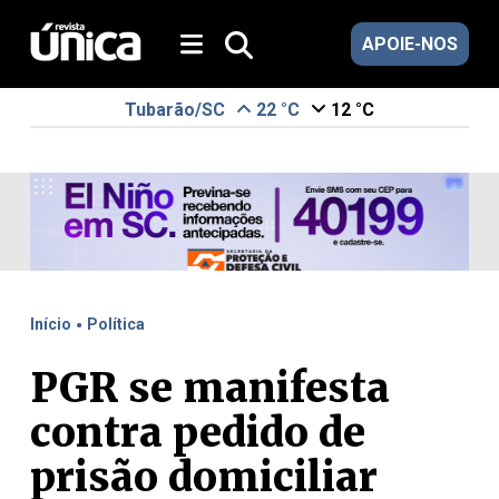
APOIE-NOS
Tubarão/SC
22 °C
12 °C
.
Início
Política
PGR se manifesta
contra pedido de
prisão domiciliar