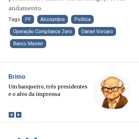
andamento.
Tags
PF
Alcolumbre
Política
Operação Compliance Zero
Daniel Vorcaro
Banco Master
Misael Elias
Fa
O Boato corre mais rápido que a
Pon
verdade. Mas quem paga a
pal
conta?