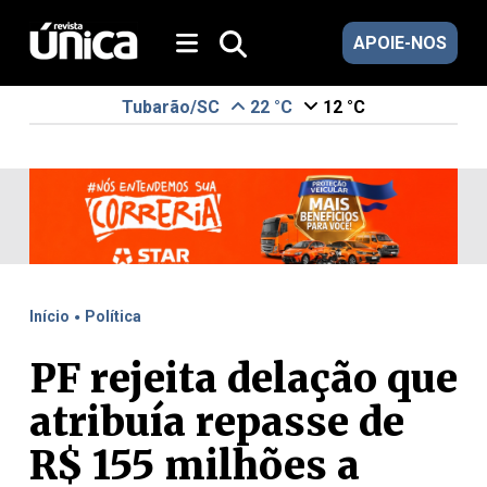
APOIE-NOS
Tubarão/SC
22 °C
12 °C
.
Início
Política
PF rejeita delação que
atribuía repasse de
R$ 155 milhões a