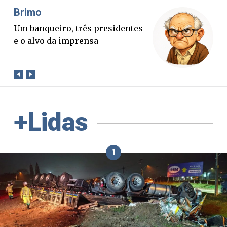
Misael Elias
O Boato corre mais rápido que a
verdade. Mas quem paga a
conta?
+Lidas
1