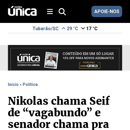
APOIE-NOS
Tubarão/SC
29 °C
17 °C
.
Início
Política
Nikolas chama Seif
de “vagabundo” e
senador chama pra