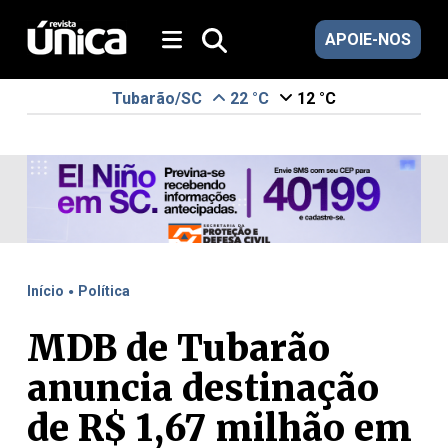
APOIE-NOS
Tubarão/SC
22 °C
12 °C
.
Início
Política
MDB de Tubarão
anuncia destinação
de R$ 1,67 milhão em