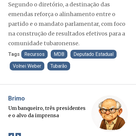
Segundo o diretório, a destinação das
emendas reforça o alinhamento entre o
partido e o mandato parlamentar, com foco
na construção de resultados efetivos para a
comunidade tubaronense.
Tags
Recursos
MDB
Deputado Estadual
Volnei Weber
Tubarão
Misael Elias
Fa
O Boato corre mais rápido que a
Pon
verdade. Mas quem paga a
pal
conta?