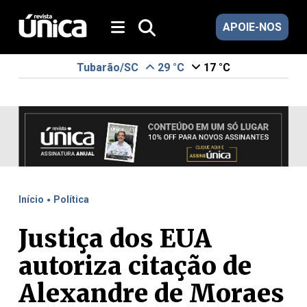
APOIE-NOS
Tubarão/SC
29 °C
17 °C
.
Início
Política
Justiça dos EUA
autoriza citação de
Alexandre de Moraes