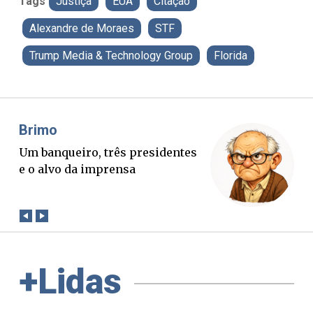
Tags
Justiça
EUA
Citação
Alexandre de Moraes
STF
Trump Media & Technology Group
Florida
Misael Elias
O Boato corre mais rápido que a
verdade. Mas quem paga a
conta?
+Lidas