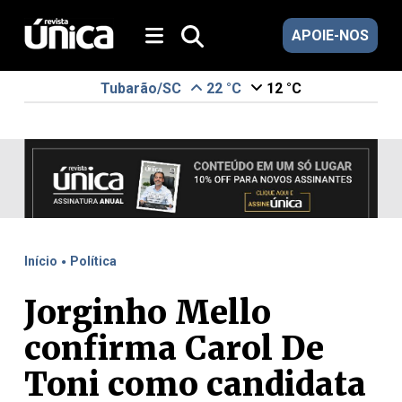
APOIE-NOS
Tubarão/SC
22 °C
12 °C
.
Início
Política
Jorginho Mello
confirma Carol De
Toni como candidata