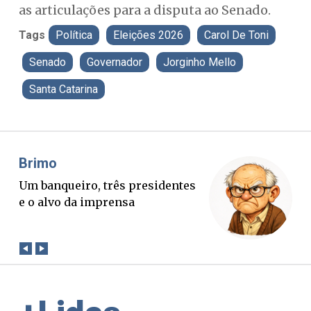
as articulações para a disputa ao Senado.
Tags
Política
Eleições 2026
Carol De Toni
Senado
Governador
Jorginho Mello
Santa Catarina
Misael Elias
O Boato corre mais rápido que a
verdade. Mas quem paga a
conta?