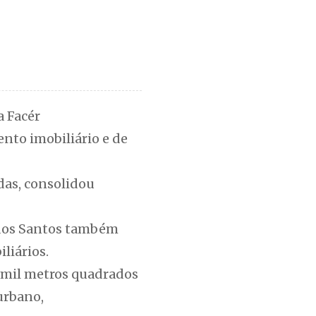
a Facér
to imobiliário e de
das, consolidou
t dos Santos também
liários.
 mil metros quadrados
urbano,