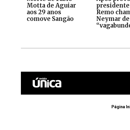
Motta de Aguiar
presidente
aos 29 anos
Remo cha
comove Sangão
Neymar de
“vagabund
Página In