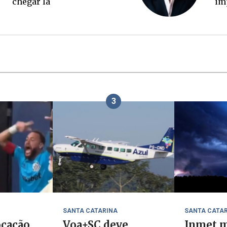
ch
3
SANTA CATARINA
SANTA CATA
cação,
Voa+SC deve
Inmet m