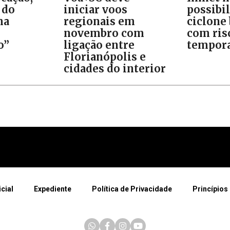
 do
iniciar voos
possibi
ma
regionais em
ciclone
novembro com
com ris
o”
ligação entre
tempora
Florianópolis e
cidades do interior
icial
Expediente
Política de Privacidade
Princípios 