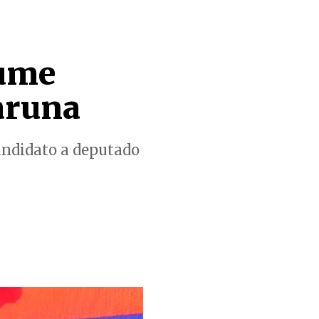
sume
aruna
candidato a deputado