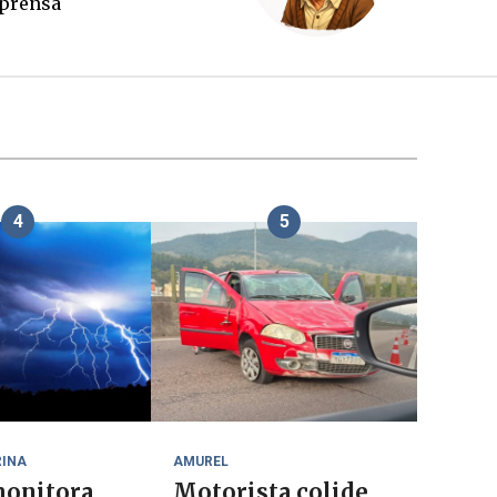
egar lá
imprens
4
5
RINA
AMUREL
onitora
Motorista colide