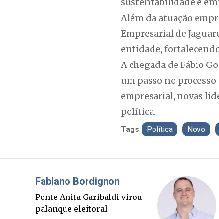
sustentabilidade e e
Além da atuação empre
Empresarial de Jaguaru
entidade, fortalecend
A chegada de Fábio Go
um passo no processo 
empresarial, novas lid
política.
Tags
Política
Novo
Misael Elias
O Boato corre mais rápido
que a verdade. Mas quem