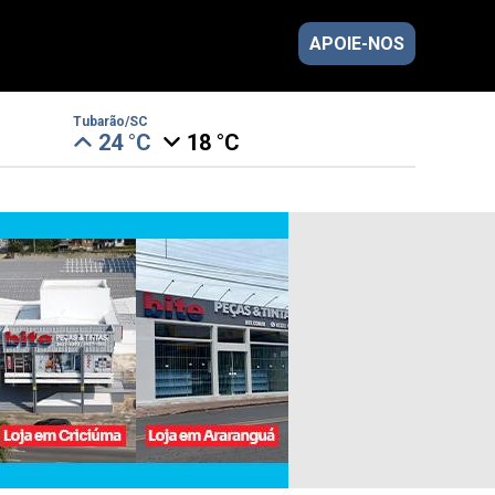
APOIE-NOS
Tubarão/SC
24 °C
18 °C