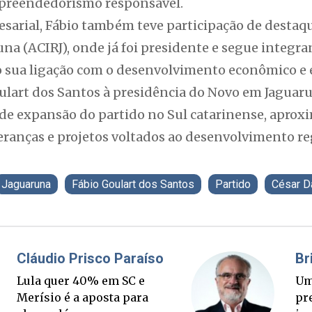
mpreendedorismo responsável.
sarial, Fábio também teve participação de destaq
na (ACIRJ), onde já foi presidente e segue integra
o sua ligação com o desenvolvimento econômico e e
ulart dos Santos à presidência do Novo em Jaguar
de expansão do partido no Sul catarinense, aprox
eranças e projetos voltados ao desenvolvimento re
Jaguaruna
Fábio Goulart dos Santos
Partido
César D
Fabiano Bordignon
Cl
Ponte Anita Garibaldi virou
Lu
palanque eleitoral
Me