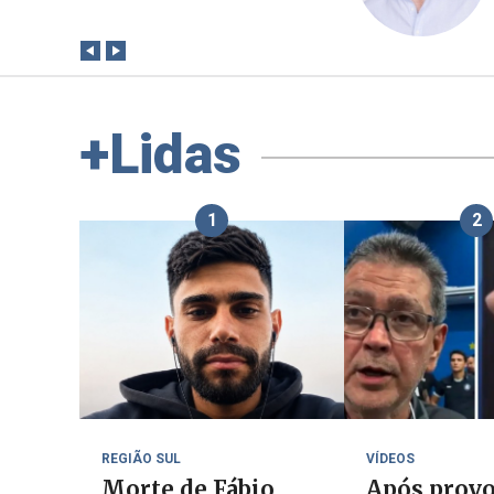
paga a conta?
+Lidas
1
2
REGIÃO SUL
VÍDEOS
Morte de Fábio
Após provo