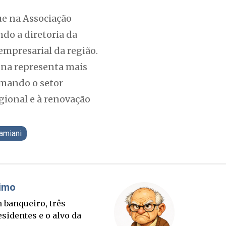
ue na Associação
ndo a diretoria da
mpresarial da região.
una representa mais
imando o setor
gional e à renovação
amiani
áudio Prisco Paraíso
Brimo
la quer 40% em SC e
Um banqu
rísio é a aposta para
presiden