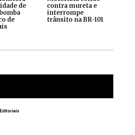
lidade de
contra mureta e
 bomba
interrompe
co de
trânsito na BR-101
is
Editoriais