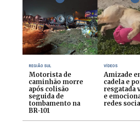
REGIÃO SUL
VÍDEOS
Motorista de
Amizade e
caminhão morre
cadela e p
após colisão
resgatada v
seguida de
e emociona
tombamento na
redes socia
BR-101