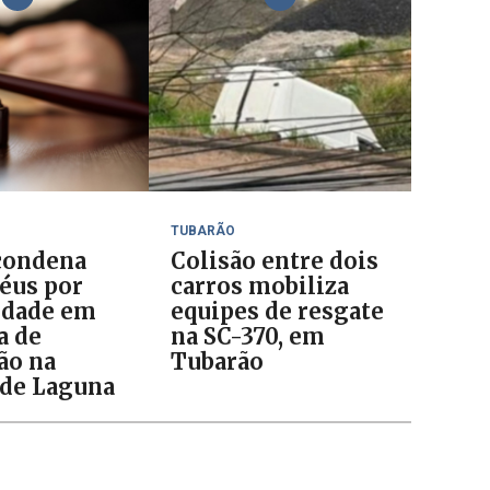
TUBARÃO
 condena
Colisão entre dois
réus por
carros mobiliza
idade em
equipes de resgate
a de
na SC-370, em
ão na
Tubarão
de Laguna