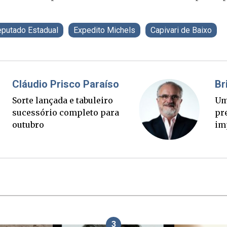
putado Estadual
Expedito Michels
Capivari de Baixo
Fabiano Bordignon
C
Ponte Anita Garibaldi virou
S
palanque eleitoral
s
o
3