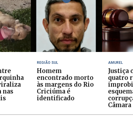
REGIÃO SUL
AMUREL
ntre
Homem
Justiça
orquinha
encontrado morto
quatro 
iraliza
às margens do Rio
improb
 nas
Criciúma é
esquem
is
identificado
corrupç
Câmara 