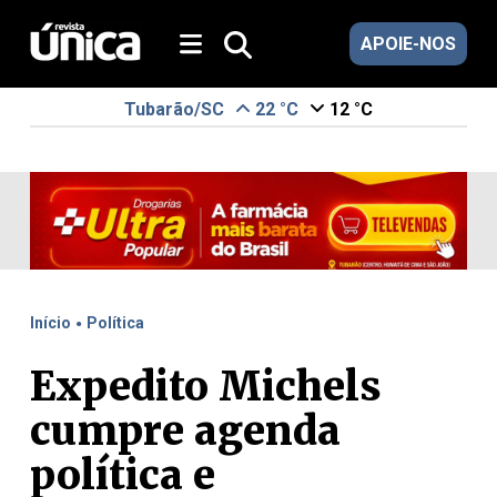
APOIE-NOS
Tubarão/SC
22 °C
12 °C
.
Início
Política
Expedito Michels
cumpre agenda
política e