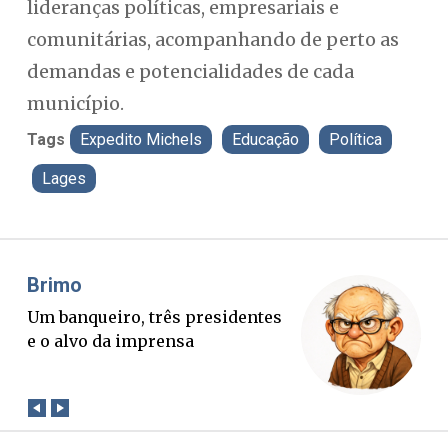
lideranças políticas, empresariais e
comunitárias, acompanhando de perto as
demandas e potencialidades de cada
município.
Tags
Expedito Michels
Educação
Política
Lages
Misael Elias
Fa
O Boato corre mais rápido que a
Pon
verdade. Mas quem paga a
pal
conta?