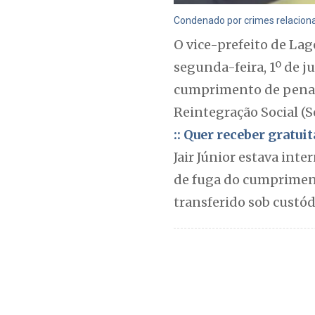
Condenado por crimes relaciona
O vice-prefeito de Lag
segunda-feira, 1º de j
cumprimento de pena. 
Reintegração Social (Se
:: Quer receber gratu
Jair Júnior estava int
de fuga do cumprimento
transferido sob custód