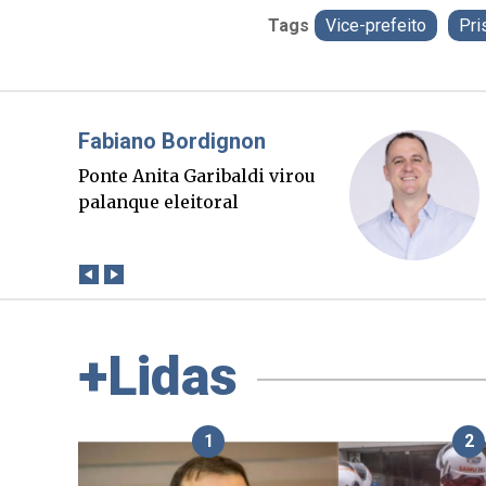
Tags
Vice-prefeito
Pri
Misael Elias
O Boato corre mais rápido
que a verdade. Mas quem
paga a conta?
+Lidas
1
2