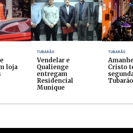
TUBARÃO
TUBARÃO
de
Vendelar e
Amanhe
m loja
Qualienge
Cristo t
s
entregam
segunda
Residencial
Tubarã
Munique