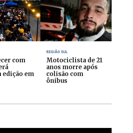
REGIÃO SUL
cer com
Motociclista de 21
erá
anos morre após
 edição em
colisão com
o
ônibus