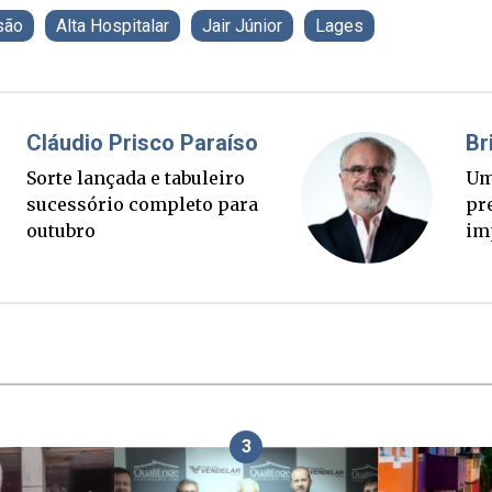
são
Alta Hospitalar
Jair Júnior
Lages
Fabiano Bordignon
Ponte Anita Garibaldi virou
palanque eleitoral
3